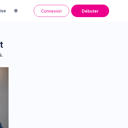
rise
🌐
Connexion
Débuter
t
s.