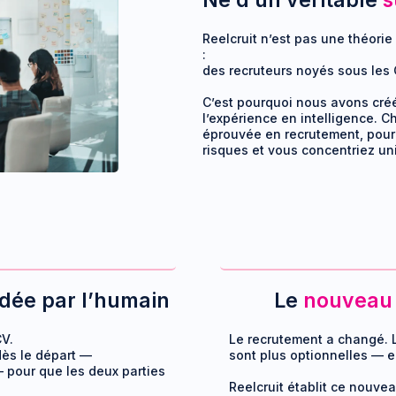
Né d’un véritable
s
Reelcruit n’est pas une théori
:
des recruteurs noyés sous les 
C’est pourquoi nous avons créé
l’expérience en intelligence. 
éprouvée en recrutement, pour
risques et vous concentriez un
idée par l’humain
Le
nouveau 
CV.
Le recrutement a changé. La
dès le départ —
sont plus optionnelles — el
 pour que les deux parties
Reelcruit établit ce nouve